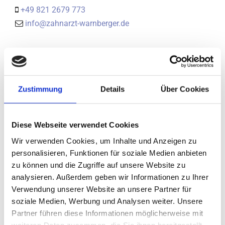
+49 821 2679 773

info@zahnarzt-warnberger.de

Öffnungszeiten
Montag
08:00 - 19:30
Zustimmung
Details
Über Cookies
Dienstag
08:00 - 19:00
Mittwoch
08:00 - 18:00
Donnerstag
08:00 - 18:30
Diese Webseite verwendet Cookies
Freitag
07:00 - 12:00
Wir verwenden Cookies, um Inhalte und Anzeigen zu
personalisieren, Funktionen für soziale Medien anbieten
Unsere telefonischen Sprechzeiten
zu können und die Zugriffe auf unsere Website zu
analysieren. Außerdem geben wir Informationen zu Ihrer
Verwendung unserer Website an unsere Partner für
Montag
08:00 - 13:00
soziale Medien, Werbung und Analysen weiter. Unsere
14:00 - 18:00
Partner führen diese Informationen möglicherweise mit
Dienstag
08:00 - 13:00
weiteren Daten zusammen, die Sie ihnen bereitgestellt